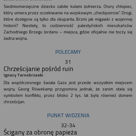
Siedmiomiesięczne dziecko zabite kulami żołnierza. Chory chłopiec,
który umiera przez oczekiwanie na wojskowym „checkpoincie”. Drogi,
które dostępne są tylko dla okupanta. Brzmi jak migawki z wojennej
historii? Niestety, to codzienność palestyńskich mieszkańców
Zachodniego Brzegu Jordanu – miejsca, gdzie oficjalnie nie toczy się
żadna wojna.
POLECAMY
31
Chrześcijanie pośród ruin
Ignacy Tarnobrzeski
Dla współczesnego świata Gaza jest przede wszystkim miejscem
wojny. Georg Röwekamp przypomina jednak, że zanim stała się
symbolem konfliktu, przez blisko 2 tys. lat była również domem
chrześcijan.
PUNKT WIDZENIA
32-34
Ścigany za obronę papieża