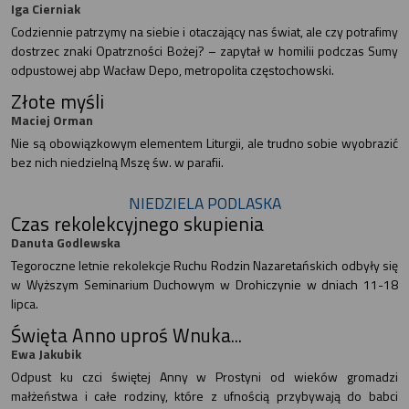
Iga Cierniak
Codziennie patrzymy na siebie i otaczający nas świat, ale czy potrafimy
dostrzec znaki Opatrzności Bożej? – zapytał w homilii podczas Sumy
odpustowej abp Wacław Depo, metropolita częstochowski.
Złote myśli
Maciej Orman
Nie są obowiązkowym elementem Liturgii, ale trudno sobie wyobrazić
bez nich niedzielną Mszę św. w parafii.
NIEDZIELA PODLASKA
Czas rekolekcyjnego skupienia
Danuta Godlewska
Tegoroczne letnie rekolekcje Ruchu Rodzin Nazaretańskich odbyły się
w Wyższym Seminarium Duchowym w Drohiczynie w dniach 11-18
lipca.
Święta Anno uproś Wnuka...
Ewa Jakubik
Odpust ku czci świętej Anny w Prostyni od wieków gromadzi
małżeństwa i całe rodziny, które z ufnością przybywają do babci