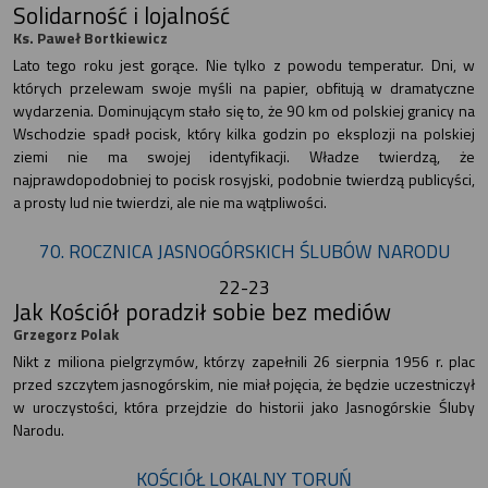
Solidarność i lojalność
Ks. Paweł Bortkiewicz
Lato tego roku jest gorące. Nie tylko z powodu temperatur. Dni, w
których przelewam swoje myśli na papier, obfitują w dramatyczne
wydarzenia. Dominującym stało się to, że 90 km od polskiej granicy na
Wschodzie spadł pocisk, który kilka godzin po eksplozji na polskiej
ziemi nie ma swojej identyfikacji. Władze twierdzą, że
najprawdopodobniej to pocisk rosyjski, podobnie twierdzą publicyści,
a prosty lud nie twierdzi, ale nie ma wątpliwości.
70. ROCZNICA JASNOGÓRSKICH ŚLUBÓW NARODU
22-23
Jak Kościół poradził sobie bez mediów
Grzegorz Polak
Nikt z miliona pielgrzymów, którzy zapełnili 26 sierpnia 1956 r. plac
przed szczytem jasnogórskim, nie miał pojęcia, że będzie uczestniczył
w uroczystości, która przejdzie do historii jako Jasnogórskie Śluby
Narodu.
KOŚCIÓŁ LOKALNY TORUŃ