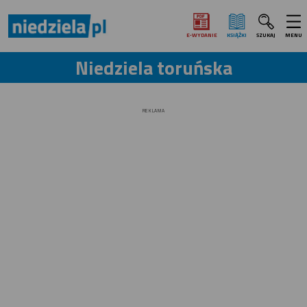
E‑WYDANIE
KSIĄŻKI
SZUKAJ
MENU
Niedziela toruńska
REKLAMA