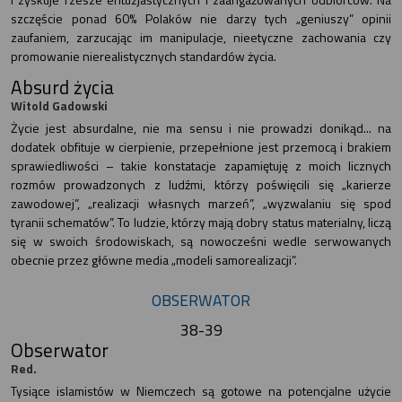
szczęście ponad 60% Polaków nie darzy tych „geniuszy” opinii
zaufaniem, zarzucając im manipulacje, nieetyczne zachowania czy
promowanie nierealistycznych standardów życia.
Absurd życia
Witold Gadowski
Życie jest absurdalne, nie ma sensu i nie prowadzi donikąd... na
dodatek obfituje w cierpienie, przepełnione jest przemocą i brakiem
sprawiedliwości – takie konstatacje zapamiętuję z moich licznych
rozmów prowadzonych z ludźmi, którzy poświęcili się „karierze
zawodowej”, „realizacji własnych marzeń”, „wyzwalaniu się spod
tyranii schematów”. To ludzie, którzy mają dobry status materialny, liczą
się w swoich środowiskach, są nowocześni wedle serwowanych
obecnie przez główne media „modeli samorealizacji”.
OBSERWATOR
38-39
Obserwator
Red.
Tysiące islamistów w Niemczech są gotowe na potencjalne użycie