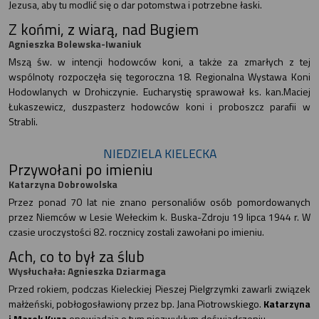
Jezusa, aby tu modlić się o dar potomstwa i potrzebne łaski.
Z końmi, z wiarą, nad Bugiem
Agnieszka Bolewska-Iwaniuk
Mszą św. w intencji hodowców koni, a także za zmarłych z tej
wspólnoty rozpoczęła się tegoroczna 18. Regionalna Wystawa Koni
Hodowlanych w Drohiczynie. Eucharystię sprawował ks. kan.Maciej
Łukaszewicz, duszpasterz hodowców koni i proboszcz parafii w
Strabli.
NIEDZIELA KIELECKA
Przywołani po imieniu
Katarzyna Dobrowolska
Przez ponad 70 lat nie znano personaliów osób pomordowanych
przez Niemców w Lesie Wełeckim k. Buska-Zdroju 19 lipca 1944 r. W
czasie uroczystości 82. rocznicy zostali zawołani po imieniu.
Ach, co to był za ślub
Wysłuchała: Agnieszka Dziarmaga
Przed rokiem, podczas Kieleckiej Pieszej Pielgrzymki zawarli związek
małżeński, pobłogosławiony przez bp. Jana Piotrowskiego.
Katarzyna
i Marek Kuza
opowiadają o tym niezwykłym doświadczeniu.