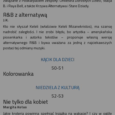
związane z Podkarpaciem zespoły: Orkiestra Dorosłych Dzieci, Stacja
B. i Raya Bell, a także Krzywa Alternatywa i Stare Dziady.
R&B z alternatywą
J.K.
Kto nie słyszał Keleli (właściwie Keleli Mizanekristos), ma szansę
nadrobić zaległości. I nie zrobi błędu, bo artystka – amerykańska
piosenkarka i autorka tekstów – proponuje własną wersję
alternatywnego R&B i bywa uważana za jedną z najciekawszych
postaci tej odmiany muzyki.
KĄCIK DLA DZIECI
50-51
Kolorowanka
NIEDZIELA Z KULTURĄ
52-53
Nie tylko dla kobiet
Margita Kotas
Jakie kryteria powinna spełniać książka na wakacje? I czy w ogóle