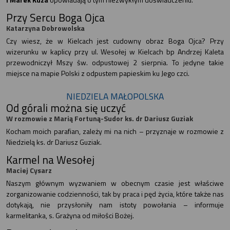
Przy Sercu Boga Ojca
Katarzyna Dobrowolska
Czy wiesz, że w Kielcach jest cudowny obraz Boga Ojca? Przy
wizerunku w kaplicy przy ul. Wesołej w Kielcach bp Andrzej Kaleta
przewodniczył Mszy św. odpustowej 2 sierpnia. To jedyne takie
miejsce na mapie Polski z odpustem papieskim ku Jego czci.
NIEDZIELA MAŁOPOLSKA
Od górali można się uczyć
W rozmowie z Marią Fortuną-Sudor ks. dr Dariusz Guziak
Kocham moich parafian, zależy mi na nich – przyznaje w rozmowie z
Niedzielą ks. dr Dariusz Guziak.
Karmel na Wesołej
Maciej Cysarz
Naszym głównym wyzwaniem w obecnym czasie jest właściwe
zorganizowanie codzienności, tak by praca i pęd życia, które także nas
dotykają, nie przysłoniły nam istoty powołania – informuje
karmelitanka, s. Grażyna od miłości Bożej.