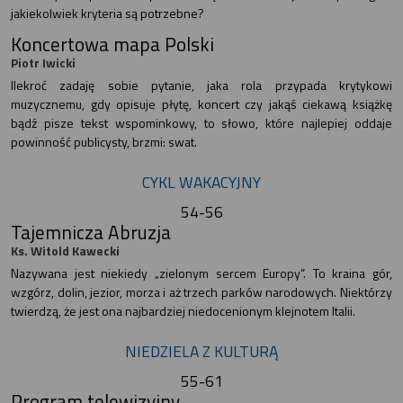
jakiekolwiek kryteria są potrzebne?
Koncertowa mapa Polski
Piotr Iwicki
Ilekroć zadaję sobie pytanie, jaka rola przypada krytykowi
muzycznemu, gdy opisuje płytę, koncert czy jakąś ciekawą książkę
bądź pisze tekst wspominkowy, to słowo, które najlepiej oddaje
powinność publicysty, brzmi: swat.
CYKL WAKACYJNY
54-56
Tajemnicza Abruzja
Ks. Witold Kawecki
Nazywana jest niekiedy „zielonym sercem Europy”. To kraina gór,
wzgórz, dolin, jezior, morza i aż trzech parków narodowych. Niektórzy
twierdzą, że jest ona najbardziej niedocenionym klejnotem Italii.
NIEDZIELA Z KULTURĄ
55-61
Program telewizyjny