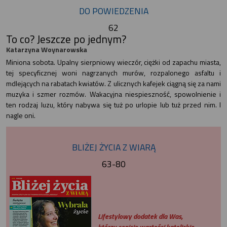
DO POWIEDZENIA
62
To co? Jeszcze po jednym?
Katarzyna Woynarowska
Miniona sobota. Upalny sierpniowy wieczór, ciężki od zapachu miasta,
tej specyficznej woni nagrzanych murów, rozpalonego asfaltu i
mdlejących na rabatach kwiatów. Z ulicznych kafejek ciągną się za nami
muzyka i szmer rozmów. Wakacyjna niespieszność, spowolnienie i
ten rodzaj luzu, który nabywa się tuż po urlopie lub tuż przed nim. I
nagle oni.
BLIŻEJ ŻYCIA Z WIARĄ
63-80
Lifestylowy dodatek dla Was,
którzy cenicie wartości katolickie,