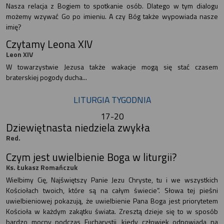
Nasza relacja z Bogiem to spotkanie osób. Dlatego w tym dialogu
możemy wzywać Go po imieniu. A czy Bóg także wypowiada nasze
imię?
Czytamy Leona XIV
Leon XIV
W towarzystwie Jezusa także wakacje mogą się stać czasem
braterskiej pogody ducha...
LITURGIA TYGODNIA
17-20
Dziewiętnasta niedziela zwykła
Red.
Czym jest uwielbienie Boga w liturgii?
Ks. Łukasz Romańczuk
Wielbimy Cię, Najświętszy Panie Jezu Chryste, tu i we wszystkich
Kościołach twoich, które są na całym świecie”. Słowa tej pieśni
uwielbieniowej pokazują, że uwielbienie Pana Boga jest priorytetem
Kościoła w każdym zakątku świata. Zresztą dzieje się to w sposób
bardzo mocny podczas Eucharystii, kiedy człowiek odpowiada na