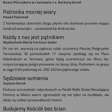
Beata Pieczykura w rozmowie z s. Barbarą Koreń
Patronka mocnej wiary
Paweł Pasionek
Z kontemplacji obecności Boga płynie siła duchowa przemie-niająca
świat od wewnątrz – powiedział bp Andrzej Jeż.
Każdy z nas jest pątnikiem
Wysłuchała Maria Fortuna-Sudor
Po raz 44. wyruszą na pątniczy szlak uczestnicy Pieszej Pielgrzymki
Tarnowskiej. W poniedziałek 17 sierpnia spotkają się na Placu
Katedralnym w Tarnowie, gdzie będą uczestniczyć we Mszy św.
rozpoczynającej pielgrzymowanie na Jasną Górę. Podzieleni na grupy
w ciągu 9 dni pokonają ok. 200-240 km pątniczego szlaku.
Sędziowie sumienia
Szymon Burek
Podczas uroczystości odpustowych w Parafii Matki Bożej Nieustającej
Pomocy w Mielcu wierni zgromadzili się nie tylko na modlitwie, ale
także, by oddać sprawiedliwość historii.
Budujemy Kościół bez ścian