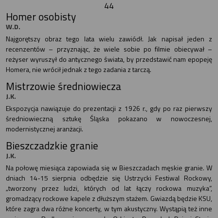
44
Homer osobisty
W.D.
Najgorętszy obraz tego lata wielu zawiódł. Jak napisał jeden z
recenzentów – przyznając, że wiele sobie po filmie obiecywał –
reżyser wyruszył do antycznego świata, by przedstawić nam epopeję
Homera, nie wrócił jednak z tego zadania z tarczą.
Mistrzowie średniowiecza
J.K.
Ekspozycja nawiązuje do prezentacji z 1926 r., gdy po raz pierwszy
średniowieczną sztukę Śląska pokazano w nowoczesnej,
modernistycznej aranżacji.
Bieszczadzkie granie
J.K.
Na połowę miesiąca zapowiada się w Bieszczadach męskie granie. W
dniach 14-15 sierpnia odbędzie się Ustrzycki Festiwal Rockowy,
„tworzony przez ludzi, których od lat łączy rockowa muzyka”,
gromadzący rockowe kapele z dłuższym stażem. Gwiazdą będzie KSU,
które zagra dwa różne koncerty, w tym akustyczny. Wystąpią też inne