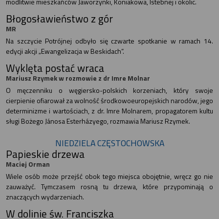
modlitwie mieszkańców Jaworzynki, Koniakowa, Istebnej i okolic.
Błogosławieństwo z gór
MR
Na szczycie Potrójnej odbyło się czwarte spotkanie w ramach 14.
edycji akcji „Ewangelizacja w Beskidach”.
Wyklęta postać wraca
Mariusz Rzymek w rozmowie z dr Imre Molnar
O męczenniku o węgiersko-polskich korzeniach, który swoje
cierpienie ofiarował za wolność środkowoeuropejskich narodów, jego
determinizme i wartościach, z dr. Imre Molnarem, propagatorem kultu
sługi Bożego Jánosa Esterházyego, rozmawia Mariusz Rzymek.
NIEDZIELA CZĘSTOCHOWSKA
Papieskie drzewa
Maciej Orman
Wiele osób może przejść obok tego miejsca obojętnie, wręcz go nie
zauważyć. Tymczasem rosną tu drzewa, które przypominają o
znaczących wydarzeniach.
W dolinie św. Franciszka