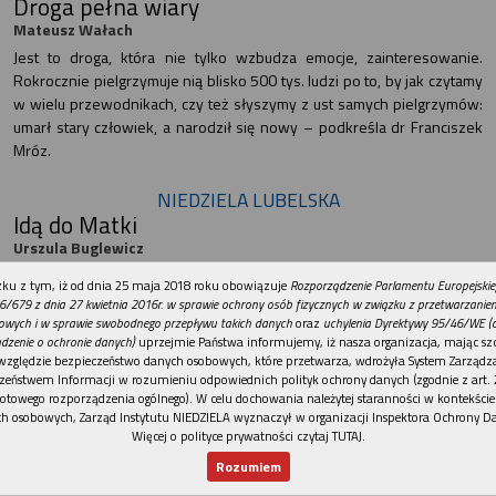
Droga pełna wiary
Mateusz Wałach
Jest to droga, która nie tylko wzbudza emocje, zainteresowanie.
Rokrocznie pielgrzymuje nią blisko 500 tys. ludzi po to, by jak czytamy
w wielu przewodnikach, czy też słyszymy z ust samych pielgrzymów:
umarł stary człowiek, a narodził się nowy – podkreśla dr Franciszek
Mróz.
NIEDZIELA LUBELSKA
Idą do Matki
Urszula Buglewicz
Rankiem 3 sierpnia z Lublina wyruszyła 48. Piesza Pielgrzymka na
REKLAMA
ku z tym, iż od dnia 25 maja 2018 roku obowiązuje
Rozporządzenie Parlamentu Europejskie
Jasną Górę.
6/679 z dnia 27 kwietnia 2016r. w sprawie ochrony osób fizycznych w związku z przetwarzani
owych i w sprawie swobodnego przepływu takich danych
oraz
uchylenia Dyrektywy 95/46/WE (
Kapłan niezłomny
dzenie o ochronie danych)
uprzejmie Państwa informujemy, iż nasza organizacja, mając szc
Urszula Buglewicz
względzie bezpieczeństwo danych osobowych, które przetwarza, wdrożyła System Zarządz
zeństwem Informacji w rozumieniu odpowiednich polityk ochrony danych (zgodnie z art. 2
Chrześcijański pogrzeb nie jest jedynie pożegnaniem człowieka; jest
otowego rozporządzenia ogólnego). W celu dochowania należytej staranności w kontekście
także wyznaniem wiary, że ostatnie słowo nie należy do śmierci, ale
h osobowych, Zarząd Instytutu NIEDZIELA wyznaczył w organizacji Inspektora Ochrony D
do Chrystusa – powiedział abp Stanisław Budzik.
Więcej o polityce prywatności czytaj TUTAJ
.
Nie jesteś sam
Rozumiem
Nowy numer
Dla Ciebie
Najnowsze
Wspieram
Urszula Buglewicz