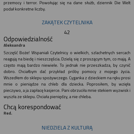
przemocy i terror. Powołując się na dane służb, dziennik Die Welt
podał konkretne liczby.
ZAKĄTEK CZYTELNIKA
42
Odpowiedzialność
Aleksandra
Szczęść Boże! Wspaniali Czytelnicy o wielkich, szlachetnych sercach
reagują na biedę i nieszczęścia. Dzielą się z proszącym tym, co mają. A
często mają bardzo niewiele. To jednak nie przeszkadza, by czynić
dobro. Chciałbym dać przykład próby pomocy z mojego życia.
Wszedłem do sklepu spożywczego. Cyganka z dzieckiem na ręku prosi
mnie o pieniądze na chleb dla dziecka. Poprosiłem, by wzięła
pieczywo, a ja zapłacę kasjerce. Pani obrzuciła mnie stekiem wyzwisk i
wyszła ze sklepu. Chciała pieniędzy, a nie chleba.
Chcą korespondować
Red.
NIEDZIELA Z KULTURĄ