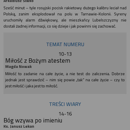
Arkadiusz Siwko
Sześć minut – tyle rosyjski pocisk rakietowy dużego kalibru leciał nad
Polską, zanim eksplodował na polu w Tarnawie-Kolonii. Syreny
uruchomiły alarm dźwiękowy, ale mieszkańcy Lubelszczyzny nie
dostali żadnej informacji, co się dzieje i jak powinni się zachować.
TEMAT NUMERU
10-13
Miłość z Bożym atestem
Magda Nowak
Miłość to zadanie na całe życie, a nie test do zaliczenia. Dobrze
jednak jest sprawdzić – nim się powie „tak” na całe życie – czy to
jest miłość i jaka jest to miłość.
TREŚCI WIARY
14-16
Bóg wzywa po imieniu
Ks. Janusz Lekan