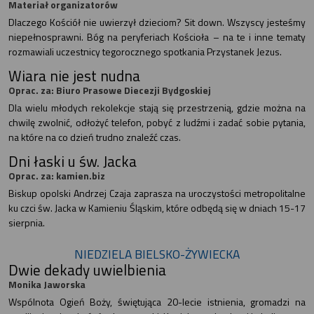
Materiał organizatorów
Dlaczego Kościół nie uwierzył dzieciom? Sit down. Wszyscy jesteśmy
niepełnosprawni. Bóg na peryferiach Kościoła – na te i inne tematy
rozmawiali uczestnicy tegorocznego spotkania Przystanek Jezus.
Wiara nie jest nudna
Oprac. za: Biuro Prasowe Diecezji Bydgoskiej
Dla wielu młodych rekolekcje stają się przestrzenią, gdzie można na
chwilę zwolnić, odłożyć telefon, pobyć z ludźmi i zadać sobie pytania,
na które na co dzień trudno znaleźć czas.
Dni łaski u św. Jacka
Oprac. za: kamien.biz
Biskup opolski Andrzej Czaja zaprasza na uroczystości metropolitalne
ku czci św. Jacka w Kamieniu Śląskim, które odbędą się w dniach 15-17
sierpnia.
NIEDZIELA BIELSKO-ŻYWIECKA
Dwie dekady uwielbienia
Monika Jaworska
Wspólnota Ogień Boży, świętująca 20-lecie istnienia, gromadzi na