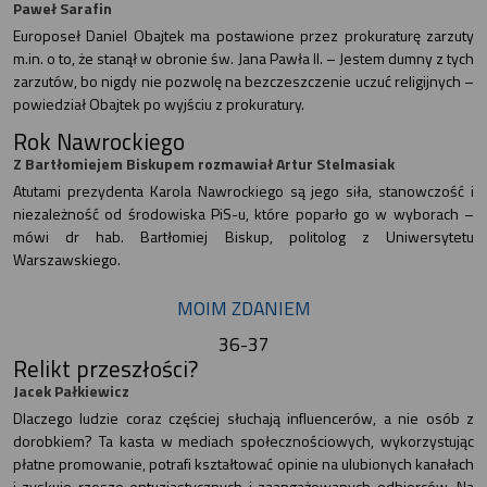
Paweł Sarafin
Europoseł Daniel Obajtek ma postawione przez prokuraturę zarzuty
m.in. o to, że stanął w obronie św. Jana Pawła II. – Jestem dumny z tych
zarzutów, bo nigdy nie pozwolę na bezczeszczenie uczuć religijnych –
powiedział Obajtek po wyjściu z prokuratury.
Rok Nawrockiego
Z Bartłomiejem Biskupem rozmawiał Artur Stelmasiak
Atutami prezydenta Karola Nawrockiego są jego siła, stanowczość i
niezależność od środowiska PiS-u, które poparło go w wyborach –
mówi dr hab. Bartłomiej Biskup, politolog z Uniwersytetu
Warszawskiego.
MOIM ZDANIEM
36-37
Relikt przeszłości?
Jacek Pałkiewicz
Dlaczego ludzie coraz częściej słuchają influencerów, a nie osób z
dorobkiem? Ta kasta w mediach społecznościowych, wykorzystując
płatne promowanie, potrafi kształtować opinie na ulubionych kanałach
i zyskuje rzesze entuzjastycznych i zaangażowanych odbiorców. Na