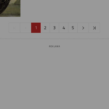
1
2
3
4
5
REKLAMA