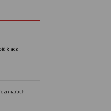
ić klacz
 rozmiarach