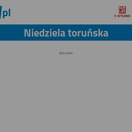
E‑WYDANIE
Niedziela toruńska
REKLAMA