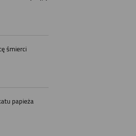
ę śmierci
katu papieża