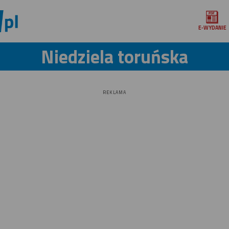
E‑WYDANIE
Niedziela toruńska
REKLAMA