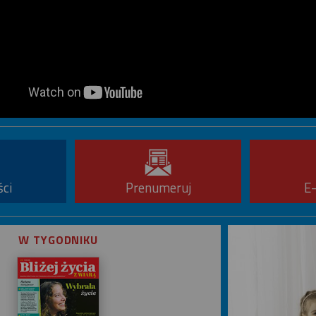
ści
Prenumeruj
E
W TYGODNIKU